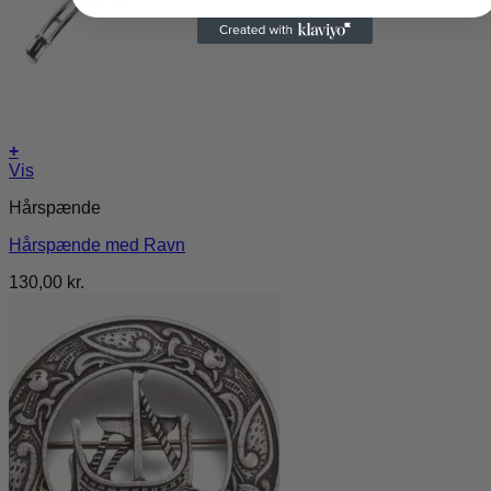
+
Vis
Hårspænde
Hårspænde med Ravn
130,00
kr.