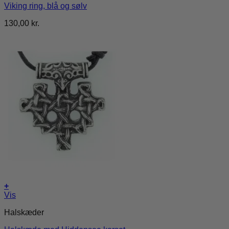
Viking ring, blå og sølv
varianter.
Mulighederne
130,00
kr.
kan
vælges
på
varesiden
+
Vis
Halskæder