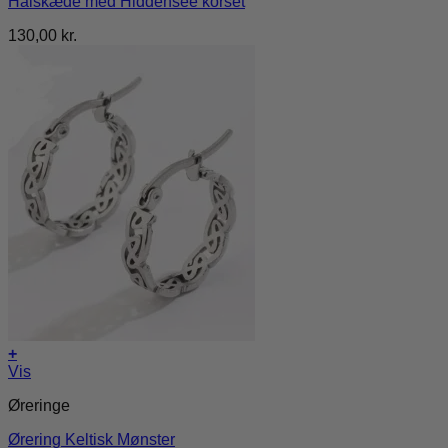
Halskæde med Hiddensee korset
130,00
kr.
+
Vis
Øreringe
Ørering Keltisk Mønster