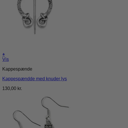
+
Vis
Kappespænde
Kappespændde med knuder lys
130,00
kr.