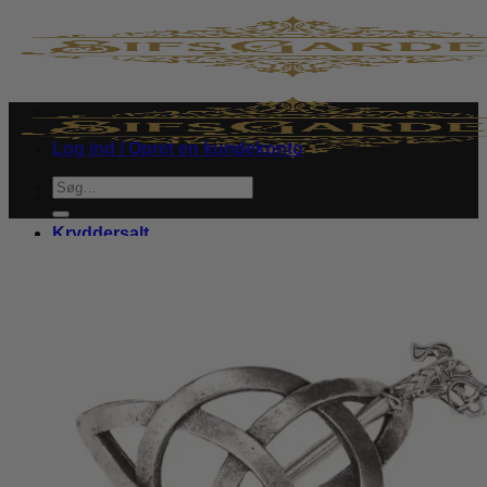
Fortsæt
til
indhold
Log ind / Opret en kundekonto
Søg
efter:
Kryddersalt
Skind
Lille får
Smykker
Hårspænde
Ringe
Øreringe
Halskæder
Læder armbånd
Brocher
Kappespænde
Om SifsGarden