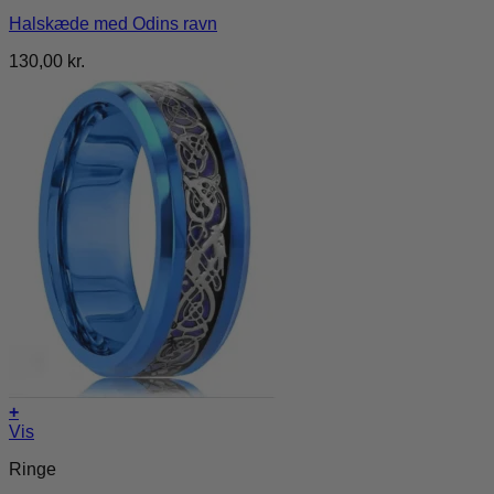
Halskæde med Odins ravn
130,00
kr.
+
Dette
Vis
vare
Ringe
har
flere