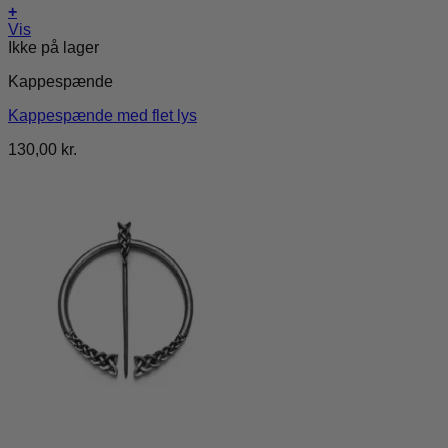
+
Vis
Ikke på lager
Kappespænde
Kappespænde med flet lys
130,00
kr.