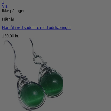
+
Vis
Ikke på lager
Hårnål
Hårnål i rød sadeltræ med udskæringer
130,00
kr.