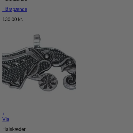
Hårspænde
130,00
kr.
+
Vis
Halskæder