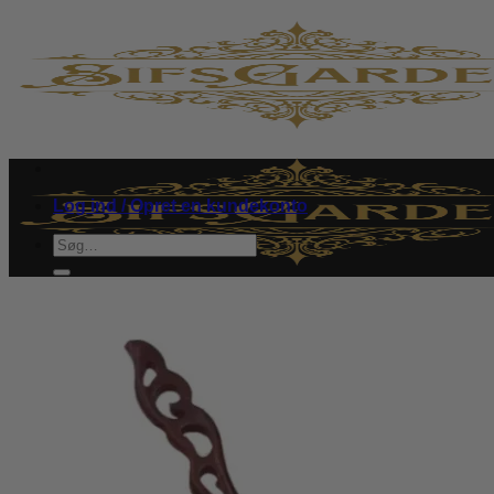
Fortsæt
til
indhold
Log ind / Opret en kundekonto
Søg
efter:
Kryddersalt
Skind
Lille får
Smykker
Hårspænde
Ringe
Øreringe
Halskæder