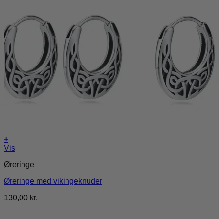
+
Vis
Øreringe
Øreringe med vikingeknuder
130,00
kr.