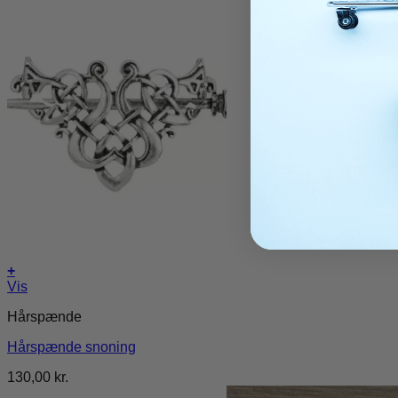
+
Vis
Hårspænde
Hårspænde snoning
130,00
kr.