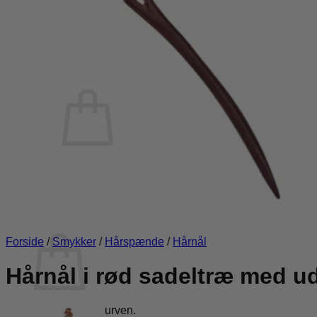
Læder armbånd
Brocher
Kappespænde
Om SifsGarden
Kurv /
0,00
kr.
0
Ingen varer i kurven.
Tilbage til shoppen
0
Kurv
Forside
/
Smykker
/
Hårspænde
/
Hårnål
Hårnål i rød sadeltræ med u
Ingen varer i kurven.