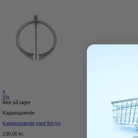
+
Vis
Ikke på lager
Kappespænde
Kappespænde med flet lys
130,00
kr.