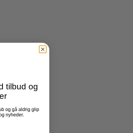
 tilbud og
er
b og gå aldrig glip
 og nyheder.