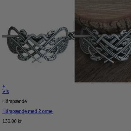
+
Vis
Hårspænde
Hårspænde med 2 orme
130,00
kr.