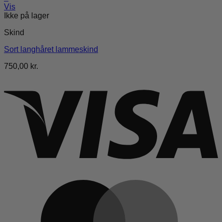
Vis
Ikke på lager
Skind
Sort langhåret lammeskind
750,00
kr.
V
M