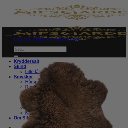
Fortsæt
til
indhold
Log ind / Opret en kundekonto
Søg
efter:
Kryddersalt
Skind
Lille får
Smykker
Hårspænde
Ringe
Øreringe
Halskæder
Læder armbånd
Brocher
Kappespænde
Om SifsGarden