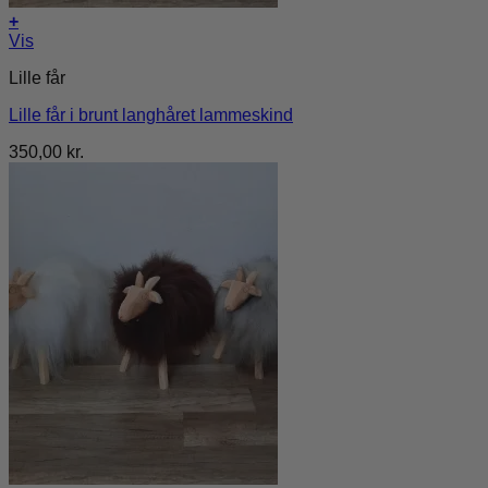
+
Vis
Lille får
Lille får i brunt langhåret lammeskind
350,00
kr.