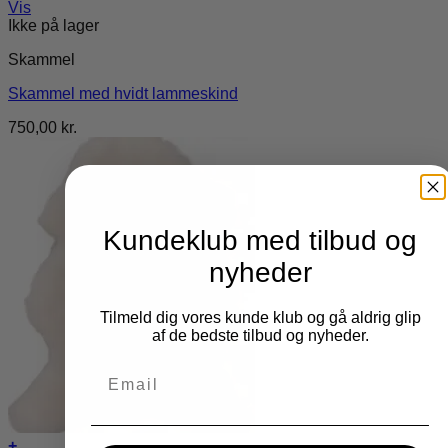
Vis
Ikke på lager
Skammel
Skammel med hvidt lammeskind
750,00
kr.
Kundeklub med tilbud og
nyheder
Tilmeld dig vores kunde klub og gå aldrig glip
af de bedste tilbud og nyheder.
Email
+