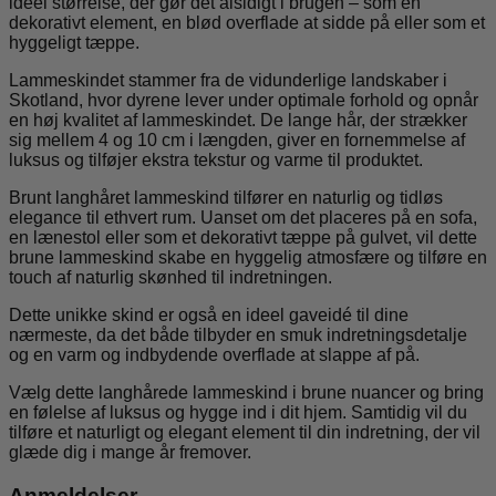
ideel størrelse, der gør det alsidigt i brugen – som en
dekorativt element, en blød overflade at sidde på eller som et
hyggeligt tæppe.
Lammeskindet stammer fra de vidunderlige landskaber i
Skotland, hvor dyrene lever under optimale forhold og opnår
en høj kvalitet af lammeskindet. De lange hår, der strækker
sig mellem 4 og 10 cm i længden, giver en fornemmelse af
luksus og tilføjer ekstra tekstur og varme til produktet.
Brunt langhåret lammeskind tilfører en naturlig og tidløs
elegance til ethvert rum. Uanset om det placeres på en sofa,
en lænestol eller som et dekorativt tæppe på gulvet, vil dette
brune lammeskind skabe en hyggelig atmosfære og tilføre en
touch af naturlig skønhed til indretningen.
Dette unikke skind er også en ideel gaveidé til dine
nærmeste, da det både tilbyder en smuk indretningsdetalje
og en varm og indbydende overflade at slappe af på.
Vælg dette langhårede lammeskind i brune nuancer og bring
en følelse af luksus og hygge ind i dit hjem. Samtidig vil du
tilføre et naturligt og elegant element til din indretning, der vil
glæde dig i mange år fremover.
Anmeldelser