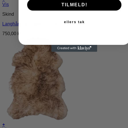
Vis
TILMELD!
Skind
ellers tak
Langhåret lammeskind – Hvidt
750,00
kr.
+