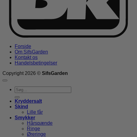
Forside
Om SifsGarden
Kontakt os
Handelsbetingelser
Copyright 2026 ©
SifsGarden
Søg
efter:
Kryddersalt
Skind
Lille får
Smykker
Hårspænde
Ringe
Øreringe