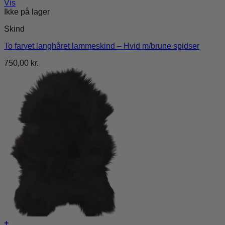
Vis
Ikke på lager
Skind
To farvet langhåret lammeskind – Hvid m/brune spidser
750,00
kr.
+